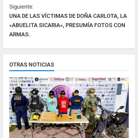
g
Siguiente:
u
UNA DE LAS VÍCTIMAS DE DOÑA CARLOTA, LA
«ABUELITA SICARIA», PRESUMÍA FOTOS CON
e
ARMAS.
l
e
y
OTRAS NOTICIAS
e
n
d
o