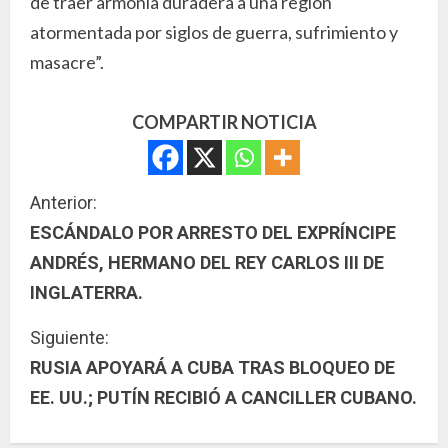
de traer armonía duradera a una región
atormentada por siglos de guerra, sufrimiento y
masacre”.
COMPARTIR NOTICIA
S
Anterior:
ESCÁNDALO POR ARRESTO DEL EXPRÍNCIPE
i
ANDRÉS, HERMANO DEL REY CARLOS III DE
g
INGLATERRA.
u
Siguiente:
RUSIA APOYARÁ A CUBA TRAS BLOQUEO DE
e
EE. UU.; PUTÍN RECIBIÓ A CANCILLER CUBANO.
l