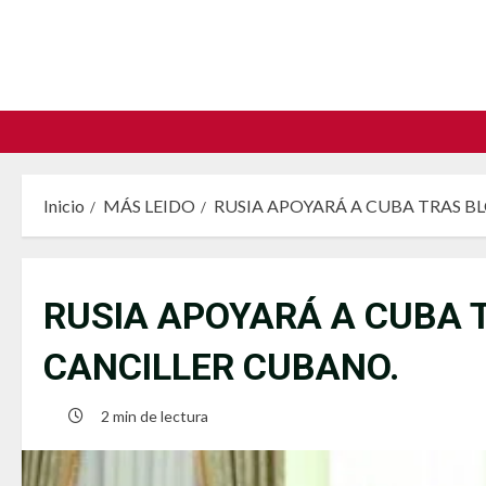
Saltar
al
contenido
Inicio
MÁS LEIDO
RUSIA APOYARÁ A CUBA TRAS BL
RUSIA APOYARÁ A CUBA TR
CANCILLER CUBANO.
2 min de lectura