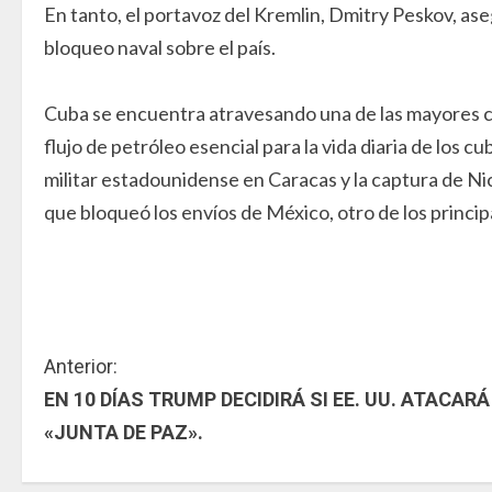
En tanto, el portavoz del Kremlin, Dmitry Peskov, as
bloqueo naval sobre el país.
Cuba se encuentra atravesando una de las mayores cr
flujo de petróleo esencial para la vida diaria de los
militar estadounidense en Caracas y la captura de Ni
que bloqueó los envíos de México, otro de los princi
S
Anterior:
EN 10 DÍAS TRUMP DECIDIRÁ SI EE. UU. ATACARÁ
i
«JUNTA DE PAZ».
g