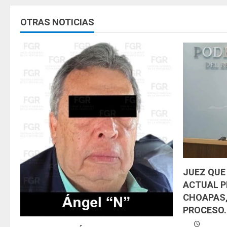
u
OTRAS NOTICIAS
e
l
e
y
e
n
d
JUEZ QUE
o
ACTUAL P
CHOAPAS,
PROCESO.