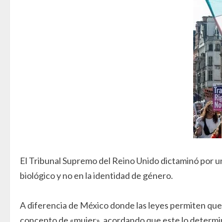
El Tribunal Supremo del Reino Unido dictaminó por una
biológico y no en la identidad de género.
A diferencia de México donde las leyes permiten que 
concepto de «mujer», acordando que este lo determina 