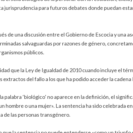
nta jurisprudencia para futuros debates donde puedan esta
és de una discusión entre el Gobierno de Escocia y una as
terminadas salvaguardas por razones de género, concretam
organismos públicos.
ad que la Ley de Igualdad de 2010 cuando incluye el término
s extractos del fallo a los que ha podido acceder la cadena
la palabra ‘biológico’ no aparece en la definición, el signi
un hombre o una mujer». La sentencia ha sido celebrada en l
a de las personas transgénero.
ra que la sentencia no puede entenderse «como un triunfo 