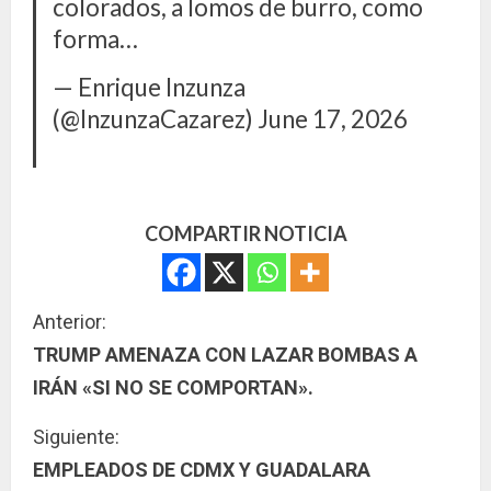
colorados, a lomos de burro, como
forma…
— Enrique Inzunza
(@InzunzaCazarez)
June 17, 2026
COMPARTIR NOTICIA
S
Anterior:
TRUMP AMENAZA CON LAZAR BOMBAS A
i
IRÁN «SI NO SE COMPORTAN».
g
Siguiente:
u
EMPLEADOS DE CDMX Y GUADALARA