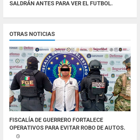
SALDRÁN ANTES PARA VER EL FUTBOL.
e
l
e
OTRAS NOTICIAS
y
e
n
d
o
FISCALÍA DE GUERRERO FORTALECE
OPERATIVOS PARA EVITAR ROBO DE AUTOS.