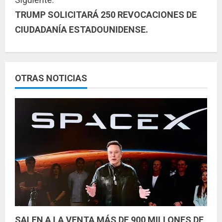
u
TRUMP SOLICITARÁ 250 REVOCACIONES DE
CIUDADANÍA ESTADOUNIDENSE.
e
l
e
OTRAS NOTICIAS
y
e
n
d
o
SALEN A LA VENTA MÁS DE 900 MILLONES DE