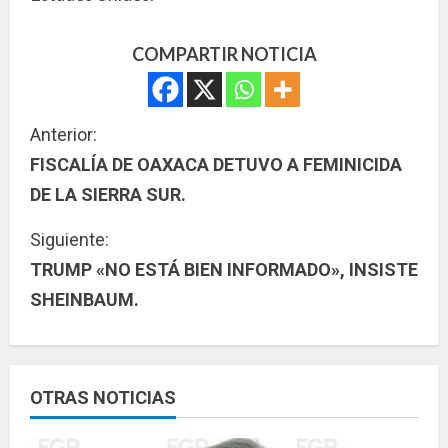
COMPARTIR NOTICIA
S
Anterior:
FISCALÍA DE OAXACA DETUVO A FEMINICIDA
i
DE LA SIERRA SUR.
g
Siguiente:
u
TRUMP «NO ESTÁ BIEN INFORMADO», INSISTE
SHEINBAUM.
e
l
e
OTRAS NOTICIAS
y