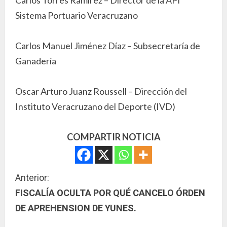
Carlos Torres Ramírez – Director de la API
Sistema Portuario Veracruzano
Carlos Manuel Jiménez Díaz – Subsecretaría de
Ganadería
Oscar Arturo Juanz Roussell – Dirección del
Instituto Veracruzano del Deporte (IVD)
COMPARTIR NOTICIA
S
Anterior:
FISCALÍA OCULTA POR QUÉ CANCELO ÓRDEN
i
DE APREHENSION DE YUNES.
g