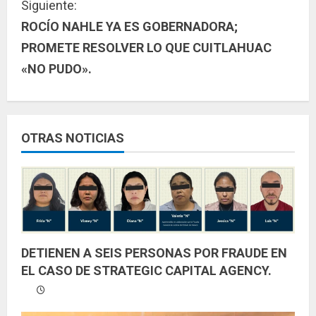
Siguiente:
u
ROCÍO NAHLE YA ES GOBERNADORA;
PROMETE RESOLVER LO QUE CUITLAHUAC
e
«NO PUDO».
l
e
y
OTRAS NOTICIAS
e
n
d
DETIENEN A SEIS PERSONAS POR FRAUDE EN
o
EL CASO DE STRATEGIC CAPITAL AGENCY.