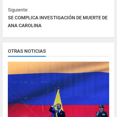
g
Siguiente:
u
SE COMPLICA INVESTIGACIÓN DE MUERTE DE
ANA CAROLINA
e
l
e
OTRAS NOTICIAS
y
e
n
d
o