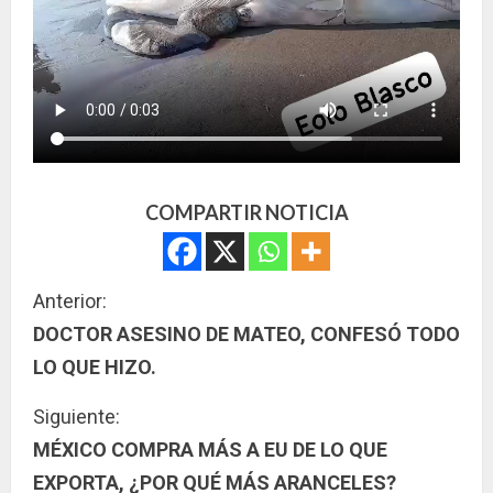
COMPARTIR NOTICIA
S
Anterior:
DOCTOR ASESINO DE MATEO, CONFESÓ TODO
i
LO QUE HIZO.
g
Siguiente:
u
MÉXICO COMPRA MÁS A EU DE LO QUE
EXPORTA, ¿POR QUÉ MÁS ARANCELES?
e