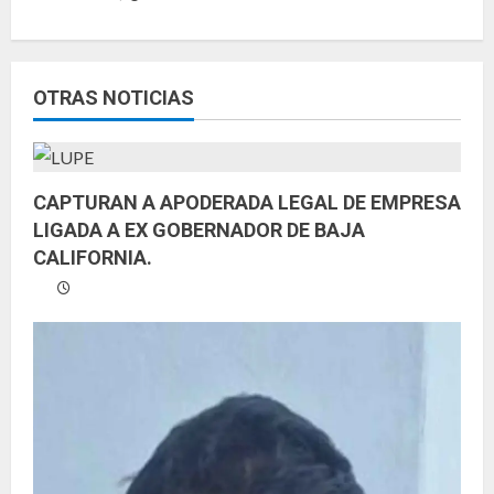
l
e
OTRAS NOTICIAS
y
e
CAPTURAN A APODERADA LEGAL DE EMPRESA
n
LIGADA A EX GOBERNADOR DE BAJA
CALIFORNIA.
d
o