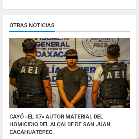
l
e
OTRAS NOTICIAS
y
e
n
d
o
CAYÓ «EL 07» AUTOR MATERIAL DEL
HOMICIDIO DEL ALCALDE DE SAN JUAN
CACAHUATEPEC.