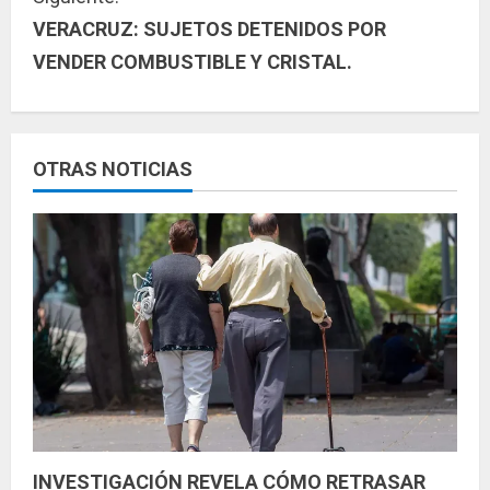
u
VERACRUZ: SUJETOS DETENIDOS POR
VENDER COMBUSTIBLE Y CRISTAL.
e
l
e
OTRAS NOTICIAS
y
e
n
d
o
INVESTIGACIÓN REVELA CÓMO RETRASAR