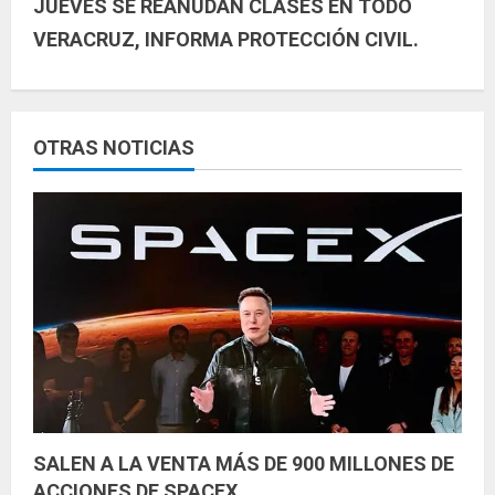
u
JUEVES SE REANUDAN CLASES EN TODO
VERACRUZ, INFORMA PROTECCIÓN CIVIL.
e
l
e
OTRAS NOTICIAS
y
e
n
d
o
SALEN A LA VENTA MÁS DE 900 MILLONES DE
ACCIONES DE SPACEX.