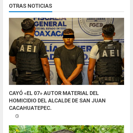
e
OTRAS NOTICIAS
y
e
n
d
o
CAYÓ «EL 07» AUTOR MATERIAL DEL
HOMICIDIO DEL ALCALDE DE SAN JUAN
CACAHUATEPEC.