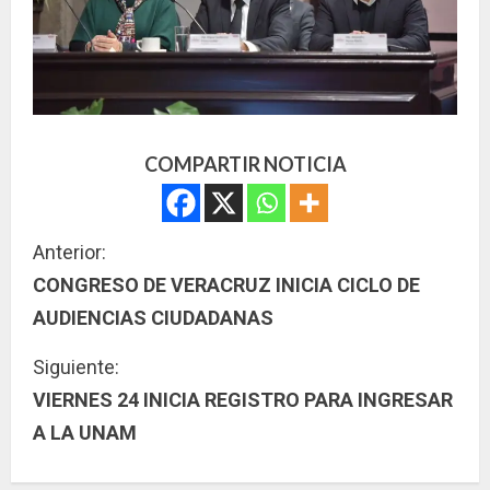
COMPARTIR NOTICIA
S
Anterior:
CONGRESO DE VERACRUZ INICIA CICLO DE
i
AUDIENCIAS CIUDADANAS
g
Siguiente:
u
VIERNES 24 INICIA REGISTRO PARA INGRESAR
A LA UNAM
e
l