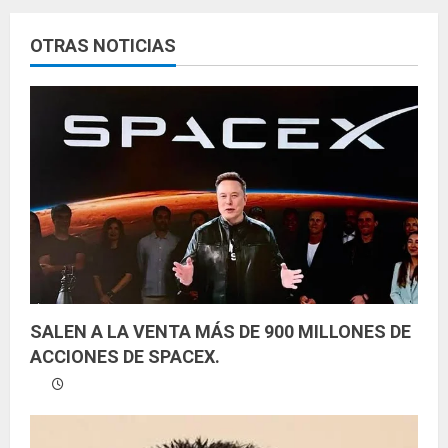
e
OTRAS NOTICIAS
y
e
n
d
o
SALEN A LA VENTA MÁS DE 900 MILLONES DE
ACCIONES DE SPACEX.