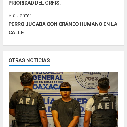
PRIORIDAD DEL ORFIS.
g
Siguiente:
u
PERRO JUGABA CON CRÁNEO HUMANO EN LA
CALLE
e
l
e
OTRAS NOTICIAS
y
e
n
d
o