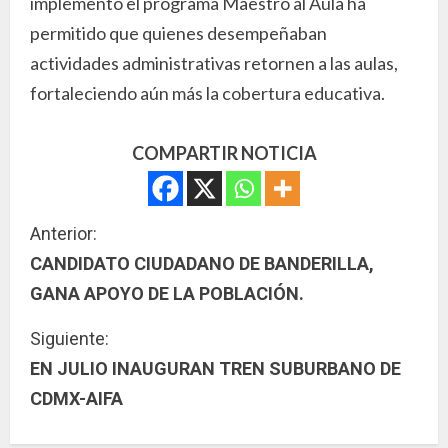
implementó el programa Maestro al Aula ha
permitido que quienes desempeñaban
actividades administrativas retornen a las aulas,
fortaleciendo aún más la cobertura educativa.
COMPARTIR NOTICIA
S
Anterior:
CANDIDATO CIUDADANO DE BANDERILLA,
i
GANA APOYO DE LA POBLACIÓN.
g
Siguiente:
u
EN JULIO INAUGURAN TREN SUBURBANO DE
CDMX-AIFA
e