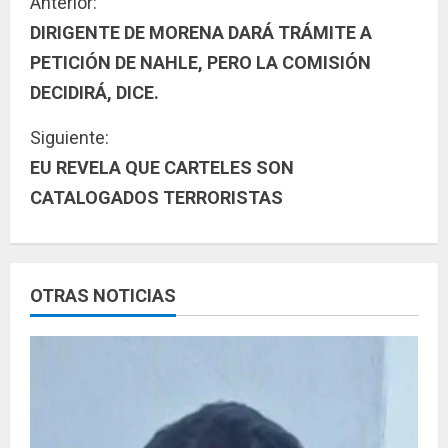
S
Anterior:
DIRIGENTE DE MORENA DARÁ TRÁMITE A
i
PETICIÓN DE NAHLE, PERO LA COMISIÓN
g
DECIDIRÁ, DICE.
u
Siguiente:
EU REVELA QUE CARTELES SON
e
CATALOGADOS TERRORISTAS
l
e
y
OTRAS NOTICIAS
e
n
d