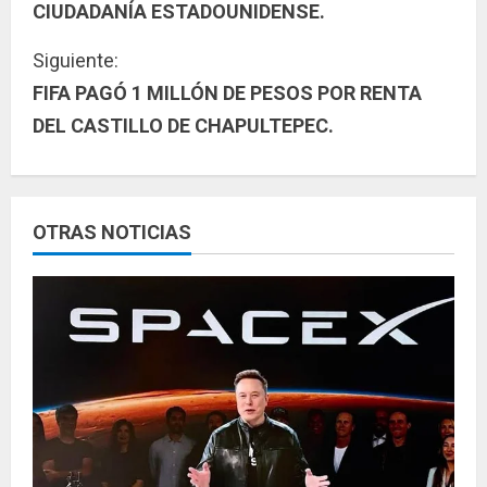
CIUDADANÍA ESTADOUNIDENSE.
g
Siguiente:
u
FIFA PAGÓ 1 MILLÓN DE PESOS POR RENTA
DEL CASTILLO DE CHAPULTEPEC.
e
l
e
OTRAS NOTICIAS
y
e
n
d
o