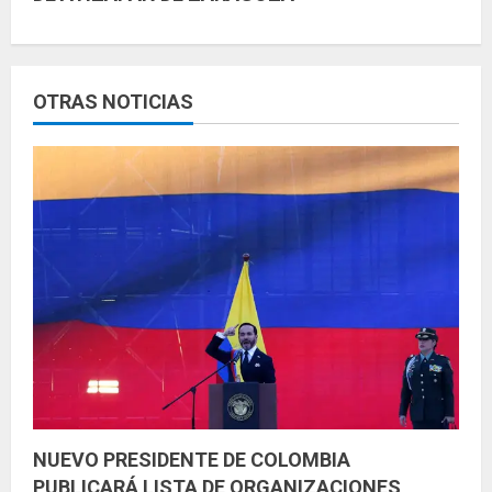
e
l
e
OTRAS NOTICIAS
y
e
n
d
o
NUEVO PRESIDENTE DE COLOMBIA
PUBLICARÁ LISTA DE ORGANIZACIONES