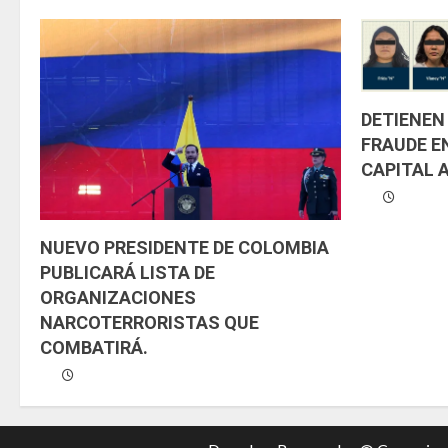
l
e
y
DETIENEN
FRAUDE E
e
CAPITAL 
n
d
NUEVO PRESIDENTE DE COLOMBIA
PUBLICARÁ LISTA DE
o
ORGANIZACIONES
NARCOTERRORISTAS QUE
COMBATIRÁ.