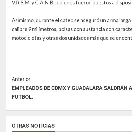
V.R.S.M. y C.A.N.B., quienes fueron puestos a dispos
Asimismo, durante el cateo se aseguró un arma larga 
calibre 9 milímetros, bolsas con sustancia con caracte
motocicletas y otras dos unidades más que se enco
S
Anterior:
EMPLEADOS DE CDMX Y GUADALARA SALDRÁN A
i
FUTBOL.
g
u
OTRAS NOTICIAS
e