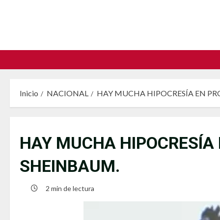
Saltar
al
contenido
Inicio
NACIONAL
HAY MUCHA HIPOCRESÍA EN PRO
HAY MUCHA HIPOCRESÍA 
SHEINBAUM.
2 min de lectura