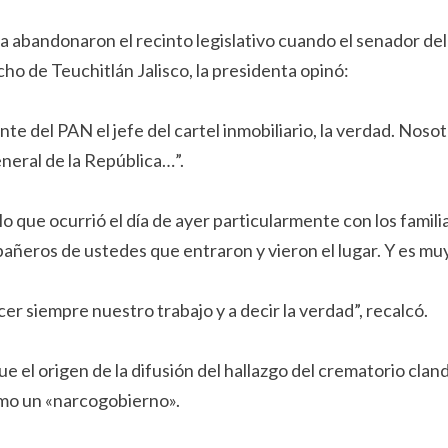
 abandonaron el recinto legislativo cuando el senador de
ncho de Teuchitlán Jalisco, la presidenta opinó:
te del PAN el jefe del cartel inmobiliario, la verdad. Nos
eneral de la República…”.
lo que ocurrió el día de ayer particularmente con los famili
ñeros de ustedes que entraron y vieron el lugar. Y es muy
r siempre nuestro trabajo y a decir la verdad”, recalcó.
e el origen de la difusión del hallazgo del crematorio cla
omo un «narcogobierno».