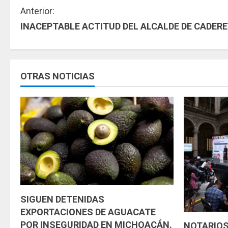
S
Anterior:
INACEPTABLE ACTITUD DEL ALCALDE DE CADER
i
g
u
OTRAS NOTICIAS
e
l
e
y
e
SIGUEN DETENIDAS
n
EXPORTACIONES DE AGUACATE
d
POR INSEGURIDAD EN MICHOACÁN.
NOTARIOS